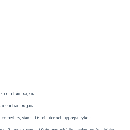
dan om från början.
dan om från början.
uter medurs, stanna i 6 minuter och upprepa cykeln.
pa i 3 timmar, stanna i 9 timmar och börja sedan om från början.