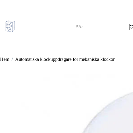
Hoppa
till
innehåll
Inga
resultat
Hem
/
Automatiska klockuppdragare för mekaniska klockor