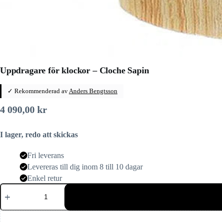
Uppdragare för klockor – Cloche Sapin
✓ Rekommenderad av
Anders Bengtsson
4 090,00
kr
I lager, redo att skickas
Fri leverans
Levereras till dig inom 8 till 10 dagar
Enkel retur
Uppdragare
för
klockor
–
Cloche