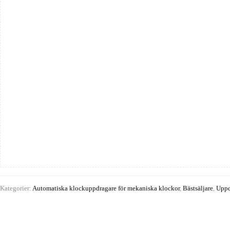
Sapin
mängd
Kategorier:
Automatiska klockuppdragare för mekaniska klockor
,
Bästsäljare
,
Uppd