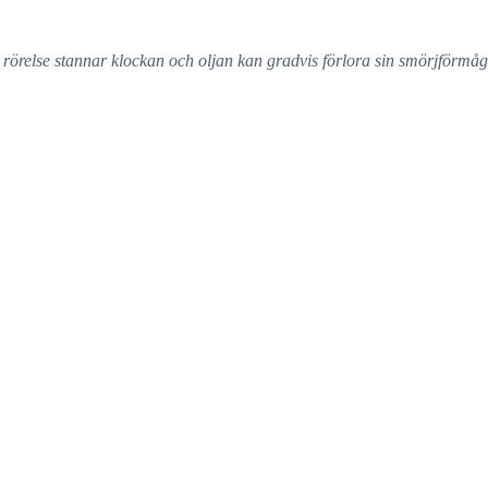
n rörelse stannar klockan och oljan kan gradvis förlora sin smörjförmåg