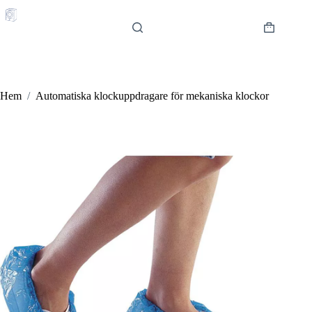
Hoppa
till
innehåll
Varukorg
Hem
/
Automatiska klockuppdragare för mekaniska klockor