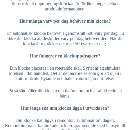
finns risk att uppdragningsklockan är för liten anges detta i
produktinformationen.
Hur många varv per dag behöver min klocka?
En automatisk klocka behöver i genomsnitt 600 varv per dag. Ju
äldre din klocka är, desto fler varv per dag behöver den. När din
klocka är ny räcker det med 500 varv per dag.
Hur fungerar en klockuppdragare?
Din klocka placeras i en roterande skål. Syftet är att simulera
rörelsen i din handled. Det är denna rörelse som gör att oljan i
rotorn förblir flytande och håller rotorn i jämn rörelse.
På så sätt håller din klocka rätt tid året om och är alltid redo att
bäras.
Hur länge ska min klocka ligga i urvridaren?
Din klocka kan ligga i remontoir 12 timmar om dagen.
Remontoirerna är kalibrerade och programmerade med hänsyn till