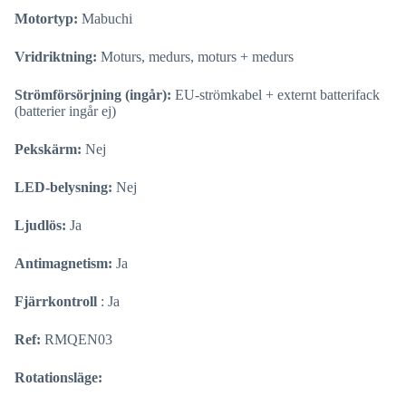
Motortyp:
Mabuchi
Vridriktning:
Moturs, medurs, moturs + medurs
Strömförsörjning (ingår):
EU-strömkabel + externt batterifack
(batterier ingår ej)
Pekskärm:
Nej
LED-belysning:
Nej
Ljudlös:
Ja
Antimagnetism:
Ja
Fjärrkontroll
: Ja
Ref:
RMQEN03
Rotationsläge: