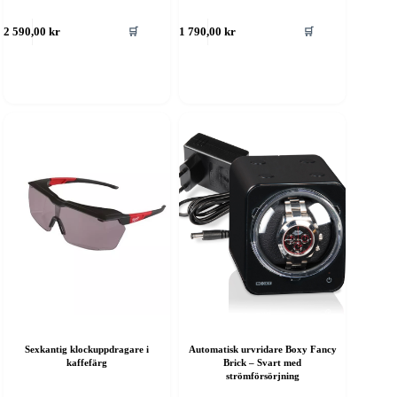
🛒
🛒
2 590,00
kr
1 790,00
kr
Sexkantig klockuppdragare i
Automatisk urvridare Boxy Fancy
kaffefärg
Brick – Svart med
strömförsörjning