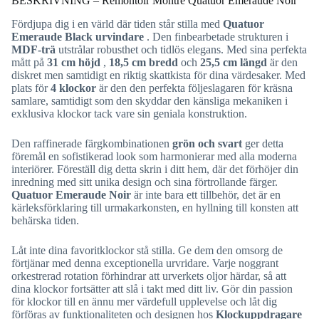
BESKRIVNING – Remontoir Montre Quatuor Emeraude Noir
Fördjupa dig i en värld där tiden står stilla med
Quatuor
Emeraude Black urvindare
. Den finbearbetade strukturen i
MDF-trä
utstrålar robusthet och tidlös elegans. Med sina perfekta
mått på
31 cm höjd
,
18,5 cm bredd
och
25,5 cm längd
är den
diskret men samtidigt en riktig skattkista för dina värdesaker. Med
plats för
4 klockor
är den den perfekta följeslagaren för kräsna
samlare, samtidigt som den skyddar den känsliga mekaniken i
exklusiva klockor tack vare sin geniala konstruktion.
Den raffinerade färgkombinationen
grön och svart
ger detta
föremål en sofistikerad look som harmonierar med alla moderna
interiörer. Föreställ dig detta skrin i ditt hem, där det förhöjer din
inredning med sitt unika design och sina förtrollande färger.
Quatuor Emeraude Noir
är inte bara ett tillbehör, det är en
kärleksförklaring till urmakarkonsten, en hyllning till konsten att
behärska tiden.
Låt inte dina favoritklockor stå stilla. Ge dem den omsorg de
förtjänar med denna exceptionella urvridare. Varje noggrant
orkestrerad rotation förhindrar att urverkets oljor härdar, så att
dina klockor fortsätter att slå i takt med ditt liv. Gör din passion
för klockor till en ännu mer värdefull upplevelse och låt dig
förföras av funktionaliteten och designen hos
Klockuppdragare