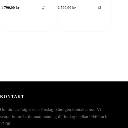
🛒
🛒
1 790,00
kr
2 590,00
kr
KONTAKT
Om du har frågor eller förslag, vänligen kontakta oss. Vi
svarar inom 24 timmar, måndag till fredag mellan 09:00 och
17:00.