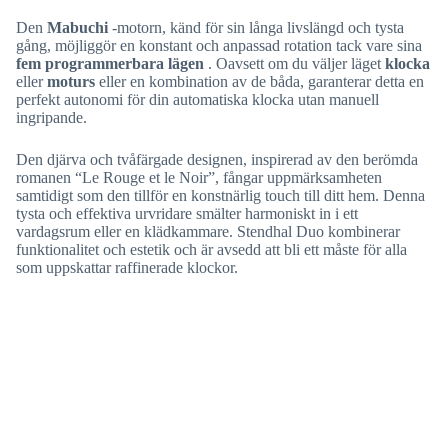
Den
Mabuchi
-motorn, känd för sin långa livslängd och tysta
gång, möjliggör en konstant och anpassad rotation tack vare sina
fem programmerbara lägen
. Oavsett om du väljer läget
klocka
eller
moturs
eller en kombination av de båda, garanterar detta en
perfekt autonomi för din automatiska klocka utan manuell
ingripande.
Den djärva och tvåfärgade designen, inspirerad av den berömda
romanen “Le Rouge et le Noir”, fångar uppmärksamheten
samtidigt som den tillför en konstnärlig touch till ditt hem. Denna
tysta och effektiva urvridare smälter harmoniskt in i ett
vardagsrum eller en klädkammare. Stendhal Duo kombinerar
funktionalitet och estetik och är avsedd att bli ett måste för alla
som uppskattar raffinerade klockor.