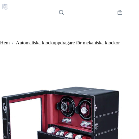
Hoppa
till
innehåll
Varukorg
Hem
/
Automatiska klockuppdragare för mekaniska klockor