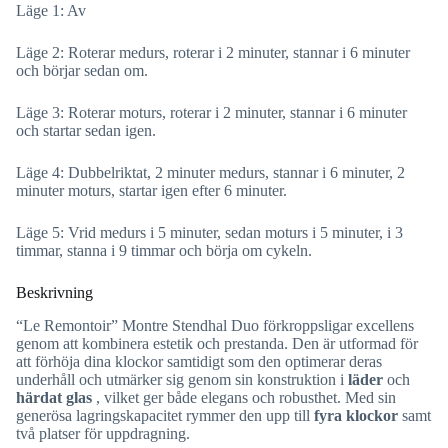
Läge 1: Av
Läge 2: Roterar medurs, roterar i 2 minuter, stannar i 6 minuter
och börjar sedan om.
Läge 3: Roterar moturs, roterar i 2 minuter, stannar i 6 minuter
och startar sedan igen.
Läge 4: Dubbelriktat, 2 minuter medurs, stannar i 6 minuter, 2
minuter moturs, startar igen efter 6 minuter.
Läge 5: Vrid medurs i 5 minuter, sedan moturs i 5 minuter, i 3
timmar, stanna i 9 timmar och börja om cykeln.
Beskrivning
“Le Remontoir” Montre Stendhal Duo förkroppsligar excellens
genom att kombinera estetik och prestanda. Den är utformad för
att förhöja dina klockor samtidigt som den optimerar deras
underhåll och utmärker sig genom sin konstruktion i
läder
och
härdat glas
, vilket ger både elegans och robusthet. Med sin
generösa lagringskapacitet rymmer den upp till
fyra klockor
samt
två platser för uppdragning.