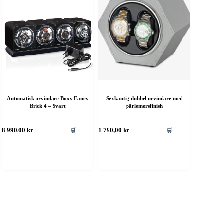
Automatisk urvindare Boxy Fancy
Sexkantig dubbel urvindare med
Brick 4 – Svart
pärlemorsfinish
🛒
🛒
8 990,00
kr
1 790,00
kr