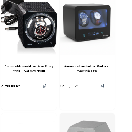
Automatisk urvridare Boxy Fancy
Automatisk urvindare Modena –
Brick – Kol med eldrift
svart/blå LED
🛒
🛒
2 790,00
kr
2 590,00
kr