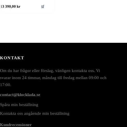
🛒
13 390,00
kr
KONTAKT
Om du har frågor eller förslag, vänligen kontakta oss. Vi
svarar inom 24 timmar, måndag till fredag mellan 09:00 och
17:00.
contact@klocklada.se
Spåra min beställning
Kontakta oss angående min beställning
Kundrecensioner