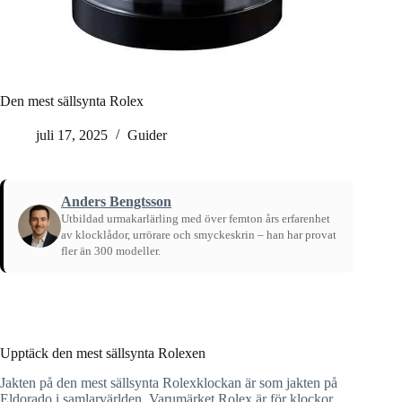
Den mest sällsynta Rolex
juli 17, 2025
Guider
Anders Bengtsson
Utbildad urmakarlärling med över femton års erfarenhet
av klocklådor, urrörare och smyckeskrin – han har provat
fler än 300 modeller.
Hem
/
Guider
Upptäck den mest sällsynta Rolexen
Jakten på den mest sällsynta Rolexklockan är som jakten på
Eldorado i samlarvärlden. Varumärket Rolex är för klockor