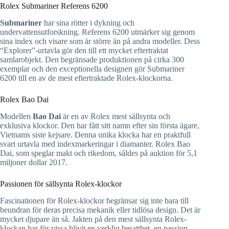
Rolex Submariner Referens 6200
Submariner
har sina rötter i dykning och
undervattensutforskning. Referens 6200 utmärker sig genom
sina index och visare som är större än på andra modeller. Dess
“Explorer”-urtavla gör den till ett mycket eftertraktat
samlarobjekt. Den begränsade produktionen på cirka 300
exemplar och den exceptionella designen gör Submariner
6200 till en av de mest eftertraktade Rolex-klockorna.
Rolex Bao Dai
Modellen
Bao Dai
är en av Rolex mest sällsynta och
exklusiva klockor. Den har fått sitt namn efter sin första ägare,
Vietnams siste kejsare. Denna unika klocka har en praktfull
svart urtavla med indexmarkeringar i diamanter. Rolex Bao
Dai, som speglar makt och rikedom, såldes på auktion för 5,1
miljoner dollar 2017.
Passionen för sällsynta Rolex-klockor
Fascinationen för Rolex-klockor begränsar sig inte bara till
beundran för deras precisa mekanik eller tidlösa design. Det är
mycket djupare än så. Jakten på den mest sällsynta Rolex-
klockan har för vissa blivit en verklig besatthet, en passion