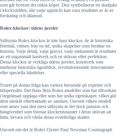
som går bortom det enkla köpet. Den symboliserar en skattjakt
i klockvärlden, där varje upptäckt kan vara resultatet av år av
forskning och tålamod.
Rolex-klockor: tidens juveler
Sällsynta Rolex-klockor är inte bara klockor, de är historiska
föremål, vittnen från en tid, unika skapelser som berättar en
historia. Varje detalj, varje gravyr, varje mekanism är resultatet
av ett urgammalt hantverk och en strävan efter perfektion.
Dessa klockor är verkliga tidens juveler, konstverk som
markerar historiska ögonblick, revolutionerande innovationer
eller speciella händelser.
Svaret på denna fråga kan variera beroende på experter och
tidsperioder. Det finns flera Rolex-modeller som har tillverkats
i begränsad upplaga eller som har unika egenskaper, vilket gör
dem särskilt eftertraktade av samlare. Oavsett vilken modell
som anses vara den mest sällsynta är det dock passion och
hängivenhet som förenar klockentusiaster i deras strävan att
hitta, bevara och vårda dessa ovärderliga skatter.
Oavsett om det är Rolex Oyster Paul Newman Cosmograph