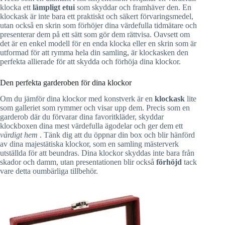
klocka ett
lämpligt etui
som skyddar och framhäver den. En
klockask är inte bara ett praktiskt och säkert förvaringsmedel,
utan också en skrin som förhöjer dina värdefulla tidmätare och
presenterar dem på ett sätt som gör dem rättvisa. Oavsett om
det är en enkel modell för en enda klocka eller en skrin som är
utformad för att rymma hela din samling, är klockasken den
perfekta allierade för att skydda och förhöja dina klockor.
Den perfekta garderoben för dina klockor
Om du jämför dina klockor med konstverk är en
klockask
lite
som galleriet som rymmer och visar upp dem. Precis som en
garderob där du förvarar dina favoritkläder, skyddar
klockboxen dina mest värdefulla ägodelar och ger dem ett
värdigt hem
. Tänk dig att du öppnar din box och blir hänförd
av dina majestätiska klockor, som en samling mästerverk
utställda för att beundras. Dina klockor skyddas inte bara från
skador och damm, utan presentationen blir också
förhöjd
tack
vare detta oumbärliga tillbehör.