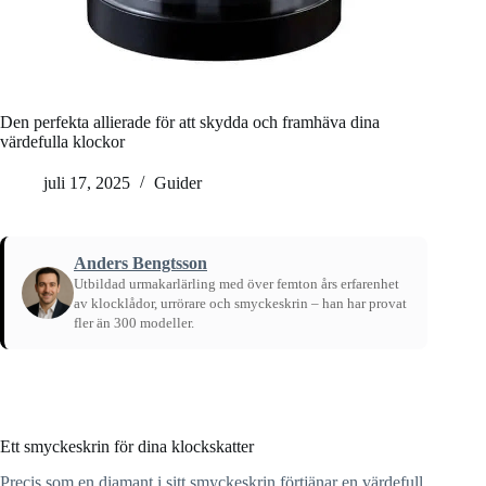
Den perfekta allierade för att skydda och framhäva dina
värdefulla klockor
juli 17, 2025
Guider
Anders Bengtsson
Utbildad urmakarlärling med över femton års erfarenhet
av klocklådor, urrörare och smyckeskrin – han har provat
fler än 300 modeller.
Hem
/
Guider
Ett smyckeskrin för dina klockskatter
Precis som en diamant i sitt smyckeskrin förtjänar en värdefull