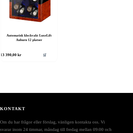
Automatisk klockvakt LuxeLift
Auburn 12 platser
🛒
13 390,00
kr
KONTAKT
Om du har frågor eller förslag, vänligen kontakta oss. Vi
svarar inom 24 timmar, måndag till fredag mellan 09:00 och