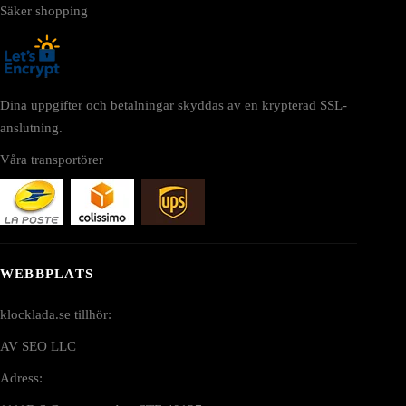
Säker shopping
Dina uppgifter och betalningar skyddas av en krypterad SSL-
anslutning.
Våra transportörer
WEBBPLATS
klocklada.se tillhör:
AV SEO LLC
Adress: