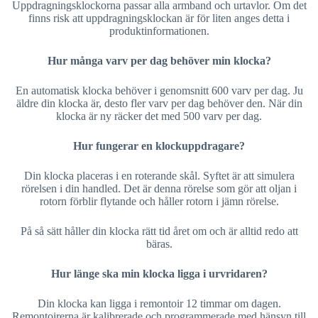
Uppdragningsklockorna passar alla armband och urtavlor. Om det
finns risk att uppdragningsklockan är för liten anges detta i
produktinformationen.
Hur många varv per dag behöver min klocka?
En automatisk klocka behöver i genomsnitt 600 varv per dag. Ju
äldre din klocka är, desto fler varv per dag behöver den. När din
klocka är ny räcker det med 500 varv per dag.
Hur fungerar en klockuppdragare?
Din klocka placeras i en roterande skål. Syftet är att simulera
rörelsen i din handled. Det är denna rörelse som gör att oljan i
rotorn förblir flytande och håller rotorn i jämn rörelse.
På så sätt håller din klocka rätt tid året om och är alltid redo att
bäras.
Hur länge ska min klocka ligga i urvridaren?
Din klocka kan ligga i remontoir 12 timmar om dagen.
Remontoirerna är kalibrerade och programmerade med hänsyn till