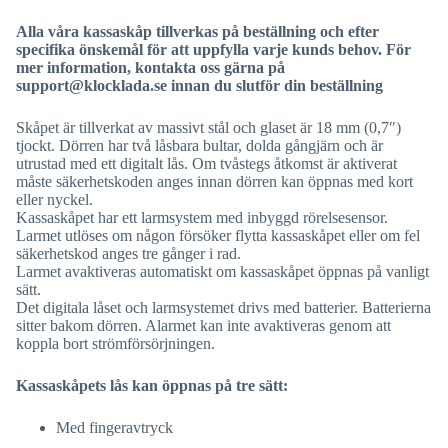
Alla våra kassaskåp tillverkas på beställning och efter
specifika önskemål för att uppfylla varje kunds behov. För
mer information, kontakta oss gärna på
support@klocklada.se innan du slutför din beställning
Skåpet är tillverkat av massivt stål och glaset är 18 mm (0,7″)
tjockt. Dörren har två låsbara bultar, dolda gångjärn och är
utrustad med ett digitalt lås. Om tvåstegs åtkomst är aktiverat
måste säkerhetskoden anges innan dörren kan öppnas med kort
eller nyckel.
Kassaskåpet har ett larmsystem med inbyggd rörelsesensor.
Larmet utlöses om någon försöker flytta kassaskåpet eller om fel
säkerhetskod anges tre gånger i rad.
Larmet avaktiveras automatiskt om kassaskåpet öppnas på vanligt
sätt.
Det digitala låset och larmsystemet drivs med batterier. Batterierna
sitter bakom dörren. Alarmet kan inte avaktiveras genom att
koppla bort strömförsörjningen.
Kassaskåpets lås kan öppnas på tre sätt:
Med fingeravtryck