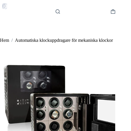
Hoppa
till
innehåll
Varukorg
Hem
/
Automatiska klockuppdragare för mekaniska klockor