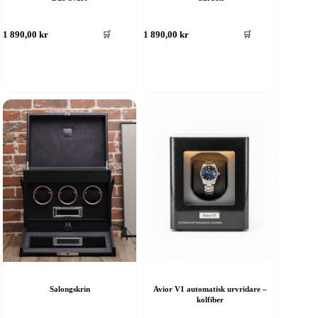
🛒
🛒
1 890,00
kr
1 890,00
kr
Salongskrin
Avior V1 automatisk urvridare –
kolfiber