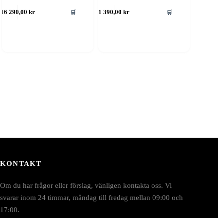
🛒
🛒
16 290,00
kr
1 390,00
kr
KONTAKT
Om du har frågor eller förslag, vänligen kontakta oss. Vi
svarar inom 24 timmar, måndag till fredag mellan 09:00 och
17:00.