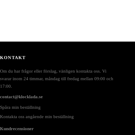
KONTAKT
Om du har frågor eller förslag, vänligen kontakta oss. Vi
svarar inom 24 timmar, måndag till fredag mellan 09:00 och
17:00.
contact@klocklada.se
Spåra min beställning
Kontakta oss angående min beställning
Kundrecensioner