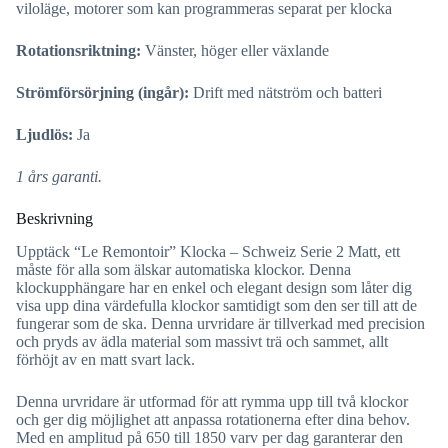
viloläge, motorer som kan programmeras separat per klocka
Rotationsriktning:
Vänster, höger eller växlande
Strömförsörjning (ingår):
Drift med nätström och batteri
Ljudlös:
Ja
1 års garanti.
Beskrivning
Upptäck “Le Remontoir” Klocka – Schweiz Serie 2 Matt, ett
måste för alla som älskar automatiska klockor. Denna
klockupphängare har en enkel och elegant design som låter dig
visa upp dina värdefulla klockor samtidigt som den ser till att de
fungerar som de ska. Denna urvridare är tillverkad med precision
och pryds av ädla material som massivt trä och sammet, allt
förhöjt av en matt svart lack.
Denna urvridare är utformad för att rymma upp till två klockor
och ger dig möjlighet att anpassa rotationerna efter dina behov.
Med en amplitud på 650 till 1850 varv per dag garanterar den