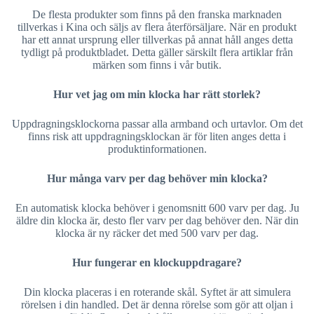
De flesta produkter som finns på den franska marknaden
tillverkas i Kina och säljs av flera återförsäljare. När en produkt
har ett annat ursprung eller tillverkas på annat håll anges detta
tydligt på produktbladet. Detta gäller särskilt flera artiklar från
märken som finns i vår butik.
Hur vet jag om min klocka har rätt storlek?
Uppdragningsklockorna passar alla armband och urtavlor. Om det
finns risk att uppdragningsklockan är för liten anges detta i
produktinformationen.
Hur många varv per dag behöver min klocka?
En automatisk klocka behöver i genomsnitt 600 varv per dag. Ju
äldre din klocka är, desto fler varv per dag behöver den. När din
klocka är ny räcker det med 500 varv per dag.
Hur fungerar en klockuppdragare?
Din klocka placeras i en roterande skål. Syftet är att simulera
rörelsen i din handled. Det är denna rörelse som gör att oljan i