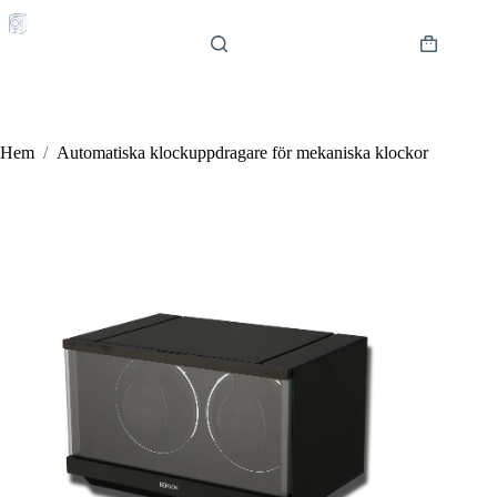
Hoppa
till
innehåll
Varukorg
Hem
/
Automatiska klockuppdragare för mekaniska klockor