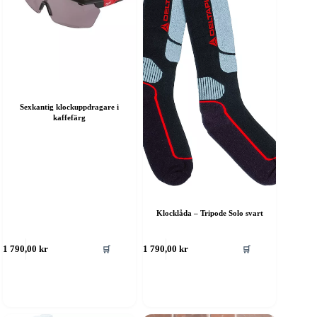
Sexkantig klockuppdragare i
kaffefärg
Klocklåda – Tripode Solo svart
🛒
🛒
1 790,00
kr
1 790,00
kr