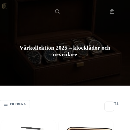
Hoppa
Hem
till
innehåll
Varukorg
Vårkollektion 2025 – klocklådor och
urvridare
FILTRERA