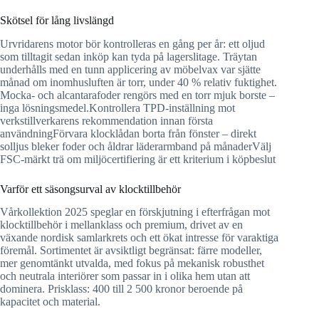
Skötsel för lång livslängd
Urvridarens motor bör kontrolleras en gång per år: ett oljud
som tilltagit sedan inköp kan tyda på lagerslitage. Träytan
underhålls med en tunn applicering av möbelvax var sjätte
månad om inomhusluften är torr, under 40 % relativ fuktighet.
Mocka- och alcantarafoder rengörs med en torr mjuk borste –
inga lösningsmedel.Kontrollera TPD-inställning mot
verkstillverkarens rekommendation innan första
användningFörvara klocklådan borta från fönster – direkt
solljus bleker foder och åldrar läderarmband på månaderVälj
FSC-märkt trä om miljöcertifiering är ett kriterium i köpbeslut
Varför ett säsongsurval av klocktillbehör
Vårkollektion 2025 speglar en förskjutning i efterfrågan mot
klocktillbehör i mellanklass och premium, drivet av en
växande nordisk samlarkrets och ett ökat intresse för varaktiga
föremål. Sortimentet är avsiktligt begränsat: färre modeller,
mer genomtänkt utvalda, med fokus på mekanisk robusthet
och neutrala interiörer som passar in i olika hem utan att
dominera. Prisklass: 400 till 2 500 kronor beroende på
kapacitet och material.