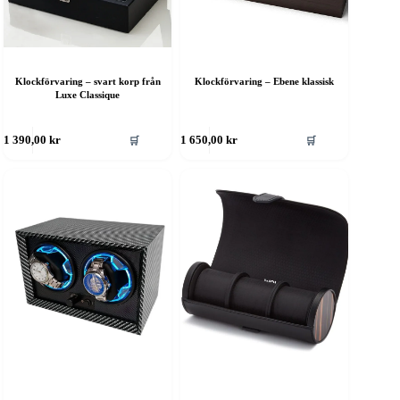
Klockförvaring – svart korp från
Klockförvaring – Ebene klassisk
Luxe Classique
🛒
🛒
1 390,00
kr
1 650,00
kr