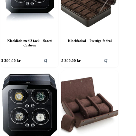
Klocklåda med 2 fack – Scacci
Klockfodral – Prestige-fodral
Carbone
🛒
🛒
5 390,00
kr
5 290,00
kr