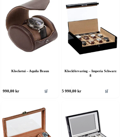
Klocketui – Aquila Braun
Klockförvaring – Imperia Schwarz
8
🛒
🛒
990,00
kr
5 990,00
kr