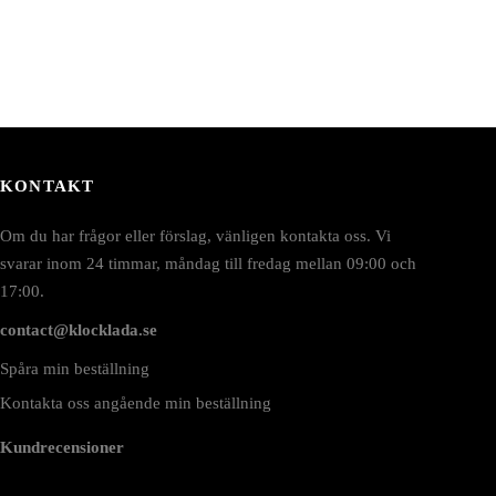
KONTAKT
Om du har frågor eller förslag, vänligen kontakta oss. Vi
svarar inom 24 timmar, måndag till fredag mellan 09:00 och
17:00.
contact@klocklada.se
Spåra min beställning
Kontakta oss angående min beställning
Kundrecensioner