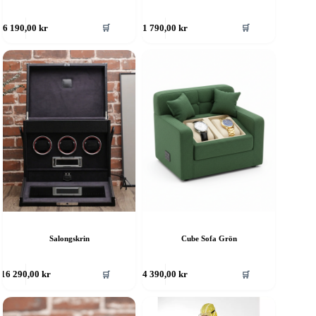
🛒
🛒
6 190,00
kr
1 790,00
kr
Salongskrin
Cube Sofa Grön
🛒
🛒
16 290,00
kr
4 390,00
kr