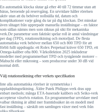
En automatisk klocka slutar gå efter 40 till 72 timmar utan att
bäras, beroende på reservgång. En urvridare håller rörelsen
aktiv utan att du behöver nollställa tid, datum och
komplikationer varje gång du tar på dig klockan. Det minskar
även slitaget från upprepade manuella inställningar – en faktor
som sällan nämns men som räknas på sikt för mekaniska
verk.De parametrar som faktiskt spelar roll är antal vändningar
per dag (TPD), rotationsriktning och motorljud. De flesta
automatiska verk behöver mellan 650 och 800 TPD för att
förbli fullt uppdragda: ett Rolex Perpetual kräver 650 TPD, ett
Omega-kaliber ofta 800. Vårkollektion 2025 inkluderar
modeller med programmerbart TPD och tystgående motorer –
Mabuchi eller mikrosteg – som producerar under 30 dB vid
normal drift.
Välj rotationsriktning efter verkets specifikation
Inte alla automatiska rörelser är symmetriska i
uppladdningsriktning. Äldre Patek Philippe-verk dras upp
enbart medsols; många ETA-baserade kalibers och Seiko-verk
accepterar växelvis rotation. En programmerbar urvridare med
valbar riktning är alltid mer framtidssäker än en modell med
fast inställning – särskilt om samlingen växer med verk från
olika tillverkare.