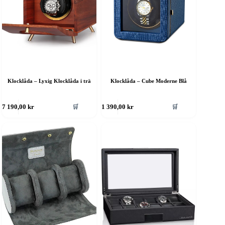
Klocklåda – Lyxig Klocklåda i trä
Klocklåda – Cube Moderne Blå
🛒
🛒
7 190,00
kr
1 390,00
kr