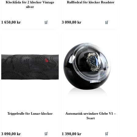
Klocklåda för 2 klockor Vintage
Rullfodral för klockor Roadster
silver
🛒
🛒
1 650,00
kr
3 090,00
kr
Trippelrulle för Lunar-klockor
Automatisk urvindare Globe V1 –
Svart
🛒
🛒
3 090,00
kr
1 390,00
kr