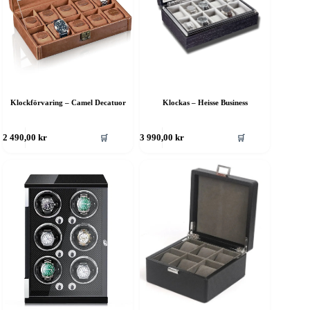
Klockförvaring – Camel Decatuor
Klockas – Heisse Business
🛒
🛒
2 490,00
kr
3 990,00
kr