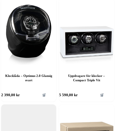
Klocklåda – Optimus 2.0 Glansig
Uppdragare för klockor –
svart
Compact Triple Vit
🛒
🛒
2 390,00
kr
5 590,00
kr