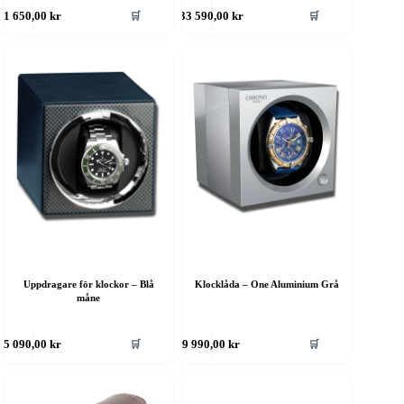
🛒
🛒
1 650,00
kr
33 590,00
kr
Uppdragare för klockor – Blå
Klocklåda – One Aluminium Grå
måne
🛒
🛒
5 090,00
kr
9 990,00
kr