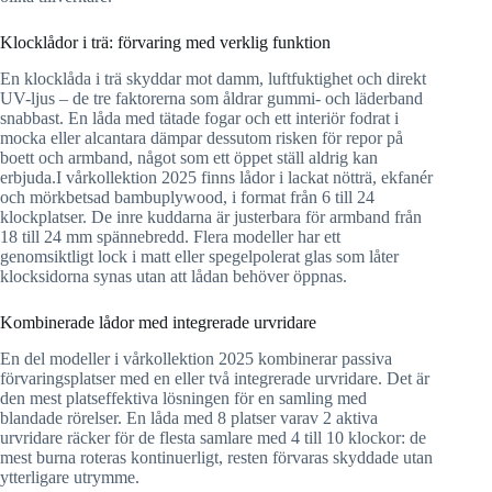
Klocklådor i trä: förvaring med verklig funktion
En klocklåda i trä skyddar mot damm, luftfuktighet och direkt
UV-ljus – de tre faktorerna som åldrar gummi- och läderband
snabbast. En låda med tätade fogar och ett interiör fodrat i
mocka eller alcantara dämpar dessutom risken för repor på
boett och armband, något som ett öppet ställ aldrig kan
erbjuda.I vårkollektion 2025 finns lådor i lackat nötträ, ekfanér
och mörkbetsad bambuplywood, i format från 6 till 24
klockplatser. De inre kuddarna är justerbara för armband från
18 till 24 mm spännebredd. Flera modeller har ett
genomsiktligt lock i matt eller spegelpolerat glas som låter
klocksidorna synas utan att lådan behöver öppnas.
Kombinerade lådor med integrerade urvridare
En del modeller i vårkollektion 2025 kombinerar passiva
förvaringsplatser med en eller två integrerade urvridare. Det är
den mest platseffektiva lösningen för en samling med
blandade rörelser. En låda med 8 platser varav 2 aktiva
urvridare räcker för de flesta samlare med 4 till 10 klockor: de
mest burna roteras kontinuerligt, resten förvaras skyddade utan
ytterligare utrymme.