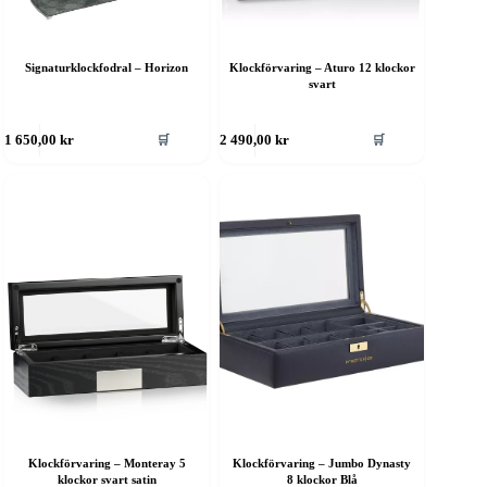
Signaturklockfodral – Horizon
Klockförvaring – Aturo 12 klockor
svart
🛒
🛒
1 650,00
kr
2 490,00
kr
Klockförvaring – Monteray 5
Klockförvaring – Jumbo Dynasty
klockor svart satin
8 klockor Blå