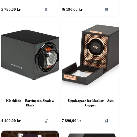
🛒
🛒
5 790,00
kr
36 190,00
kr
Klocklåda – Barrington Shadow
Uppdragare för klockor – Axis
Black
Copper
🛒
🛒
4 490,00
kr
7 890,00
kr