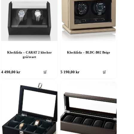
Klocklåda – CARAT 2 klockor
Klocklåda – BLDC-B02 Beige
grå/svart
🛒
🛒
4 490,00
kr
5 190,00
kr