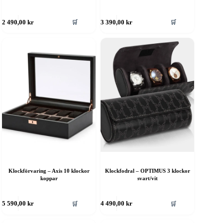
🛒
🛒
2 490,00
kr
3 390,00
kr
Klockförvaring – Axis 10 klockor
Klockfodral – OPTIMUS 3 klockor
koppar
svart/vit
🛒
🛒
5 590,00
kr
4 490,00
kr