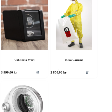
Cube Sofa Svart
Hexa Carmine
🛒
🛒
3 990,00
kr
2 850,00
kr