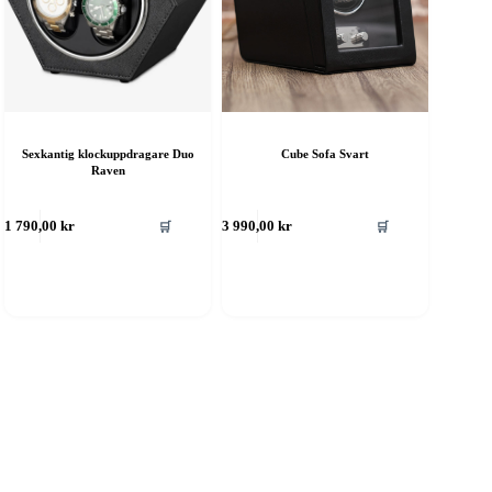
Sexkantig klockuppdragare Duo
Cube Sofa Svart
Raven
🛒
🛒
1 790,00
kr
3 990,00
kr