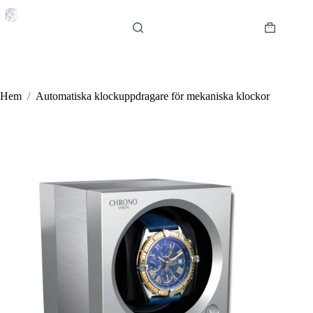
Hoppa
till
innehåll
Varukorg
Hem
/
Automatiska klockuppdragare för mekaniska klockor