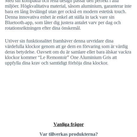
Med sin kompakta och rena design passar den perfekt i alla
miljöer. Högkvalitativa material, såsom aluminium, garanterar inte
bara en lång livslängd utan ger också en modern estetisk touch.
Denna innovativa enhet är enkel att ställa in tack vare sin
Bluetooth-app, som låter dig justera antalet varv per dag och
rotationsriktningen efter dina önskemål.
Utöver sin funktionalitet framhäver denna urvridare dina
värdefulla klockor genom att ge dem en förvaring som är värdig
deras betydelse. Oavsett om du är samlare eller bara älskar vackra
klockor kommer “Le Remontoir” One Aluminium Gris att
uppfylla dina krav och samtidigt förhöja dina klockor.
Vanliga frågor
Var tillverkas produkterna?